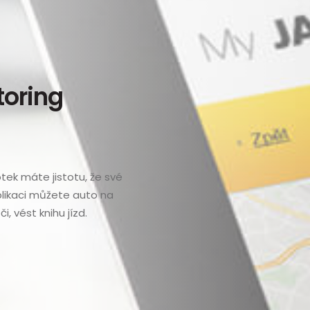
toring
otek máte jistotu, že své
plikaci můžete auto na
či, vést knihu jízd.