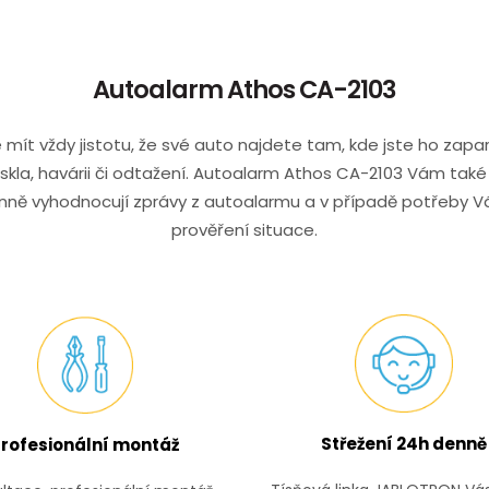
Autoalarm Athos CA-2103
ít vždy jistotu, že své auto najdete tam, kde jste ho zapar
í skla, havárii či odtažení. Autoalarm Athos CA-2103 Vám tak
ně vyhodnocují zprávy z autoalarmu a v případě potřeby Vá
prověření situace.
Střežení 24h denně
rofesionální montáž