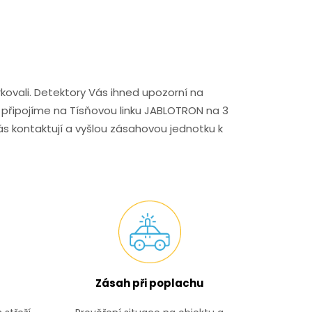
kovali. Detektory Vás ihned upozorní na
é připojíme na Tísňovou linku JABLOTRON na 3
s kontaktují a vyšlou zásahovou jednotku k
Zásah při poplachu