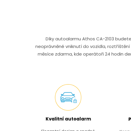
Díky autoalarmu Athos CA-2103 budete m
neoprávněné vniknutí do vozidla, roztříštěn
měsíce zdarma, kde operátoři 24 hodin den
Kvalitní autoalarm
P