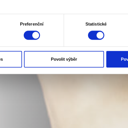
Preferenční
Statistické
es
Povolit výběr
Pov